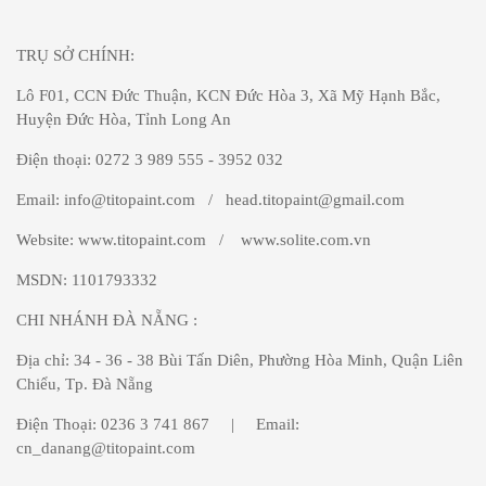
TRỤ SỞ CHÍNH:
Lô F01, CCN Đức Thuận, KCN Đức Hòa 3, Xã Mỹ Hạnh Bắc,
Huyện Đức Hòa, Tỉnh Long An
Điện thoại: 0272 3 989 555 - 3952 032
Email: info@titopaint.com / head.titopaint@gmail.com
Website: www.titopaint.com / www.solite.com.vn
MSDN: 1101793332
CHI NHÁNH ĐÀ NẴNG
:
Địa chỉ: 34 - 36 - 38 Bùi Tấn Diên, Phường Hòa Minh, Quận Liên
Chiểu, Tp. Đà Nẵng
Điện Thoại: 0236 3 741 867 | Email:
cn_danang@titopaint.com