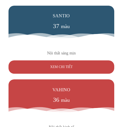
SANTIO
37
màu
Nội thất sáng mịn
XEM CHI TIẾT
VAHINO
36
màu