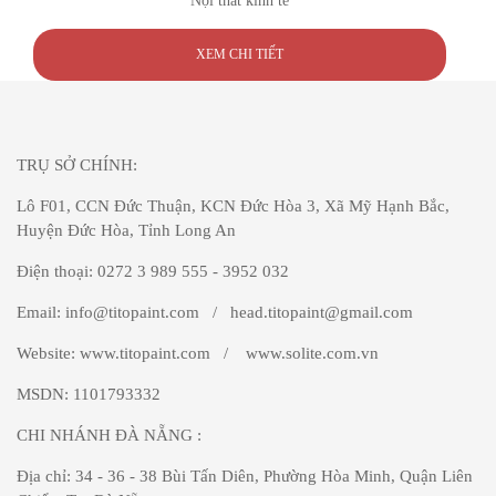
Nội thất kinh tế
XEM CHI TIẾT
TRỤ SỞ CHÍNH:
Lô F01, CCN Đức Thuận, KCN Đức Hòa 3, Xã Mỹ Hạnh Bắc,
Huyện Đức Hòa, Tỉnh Long An
Điện thoại: 0272 3 989 555 - 3952 032
Email: info@titopaint.com / head.titopaint@gmail.com
Website: www.titopaint.com / www.solite.com.vn
MSDN: 1101793332
CHI NHÁNH ĐÀ NẴNG
:
Địa chỉ: 34 - 36 - 38 Bùi Tấn Diên, Phường Hòa Minh, Quận Liên