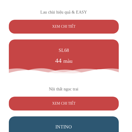
Lau chùi hiệu quả & EASY
XEM CHI TIẾT
SL68
44
màu
Nội thất ngọc trai
XEM CHI TIẾT
INTINO