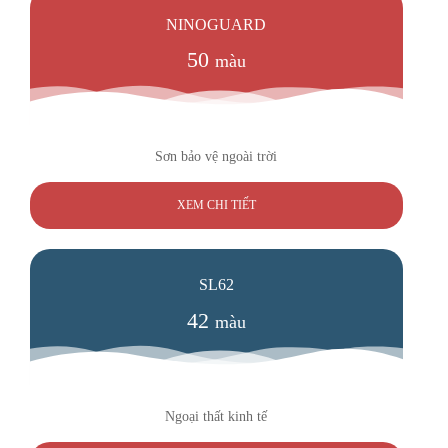
NINOGUARD
50
màu
Sơn bảo vệ ngoài trời
XEM CHI TIẾT
SL62
42
màu
Ngoại thất kinh tế