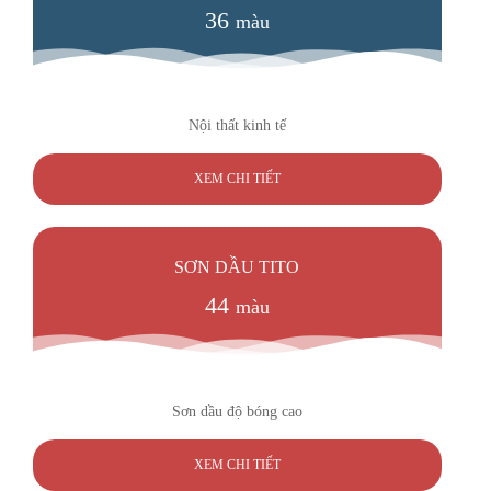
36
màu
Nội thất kinh tế
XEM CHI TIẾT
SƠN DẦU TITO
44
màu
Sơn dầu độ bóng cao
XEM CHI TIẾT