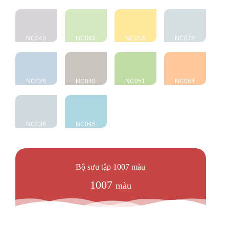
NC048
NC043
NC053
NC072
NC028
NC040
NC051
NC054
NC036
NC045
Bộ sưu tập 1007 màu
1007
màu