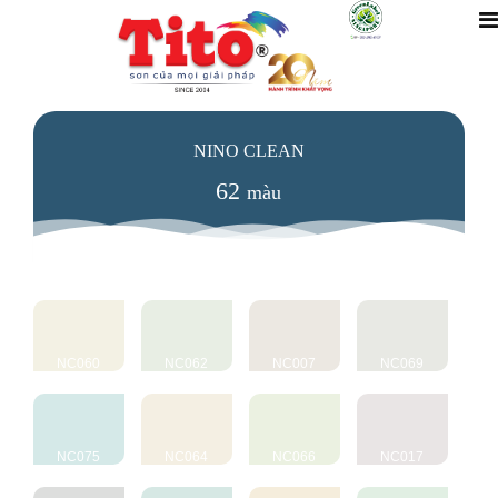
NINO CLEAN
62
màu
NC060
NC062
NC007
NC069
NC075
NC064
NC066
NC017